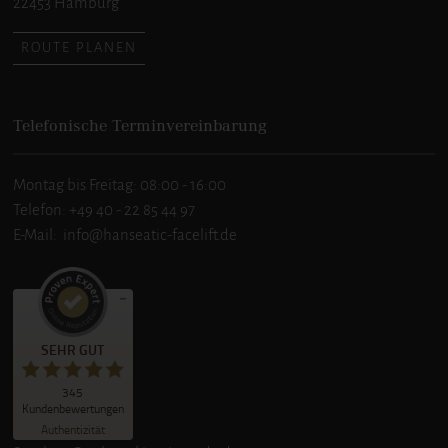
22453 Hamburg
ROUTE PLANEN
Telefonische Terminvereinbarung
Montag bis Freitag: 08:00 - 16:00
Telefon:
+49 40 - 22 85 44 97
E-Mail:
info@hanseatic-facelift.de
Kundenbewertungen und Erfahrungen zu
SEHR GUT
hanseatic-facelift – Dr. Stephan Grzybowski
SEHR GUT
345
345
Kundenbewertungen
4
Bewertungen von
Authentizität
anderen Quellen
5,00
/
5,00